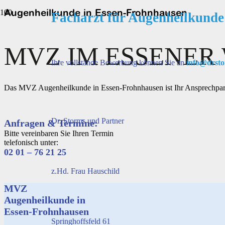
Augenheilkunde in Essen-Frohnhausen
Facharzt für Augenheilkunde (
MVZ IM ESSENER
Ihre vollstände Bewerbung können Sie an
info@drsto
Das MVZ Augenheilkunde in Essen-Frohnhausen ist Ihr Ansprechpar
Dr. Storms und Partner
Anfragen & Termine:
Bitte vereinbaren Sie Ihren Termin
telefonisch unter:
02 01 – 76 21 25
z.Hd. Frau Hauschild
MVZ
Augenheilkunde in
Essen-Frohnhausen
Springhoffsfeld 61