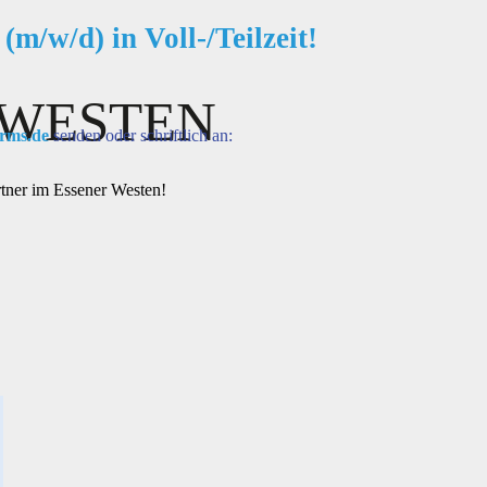
m/w/d) in Voll-/Teilzeit!
 WESTEN
rms.de
senden oder schriftlich an:
tner im Essener Westen!